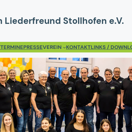
 Liederfreund Stollhofen e.V.
T
TERMINE
PRESSE
VEREIN
KONTAKT
LINKS / DOWN