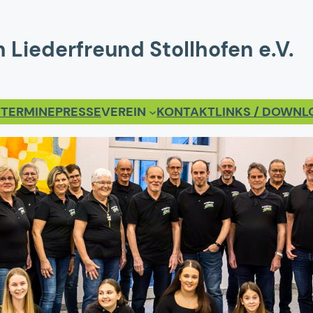
 Liederfreund Stollhofen e.V.
T
TERMINE
PRESSE
VEREIN
KONTAKT
LINKS / DOWN